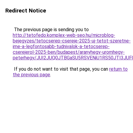
Redirect Notice
The previous page is sending you to
http://tetofedo.komplex-web-seo.hu/microblog-
bejegyzes/tetocserep-csereje-2025-uj-tetot-szeretne-
ime-a-legfontosabb-tudnivalok-a-tetocserep-
cserejerol-2025-ben/budapest/aranyhegy-uromhegy-
peterhegy/JUI2JUQ0JTBGaSU5RSVENiU1RS50JTI3JU
If you do not want to visit that page, you can
return to
the previous page
.